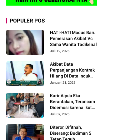
POPULER POS
HATI-HATI Modus Baru
Pemerasan Akibat Vc
Sama Wanita Tadikenal
Juli 12, 2025
Akibat Data
Perpanjangan Kontrak
Hilang Di Data Induk
Manas !! 49
Januari 21, 2025
Pendamping Desa
Propinsi Jawa Barat
Karir Aipda Eka
Batal Dikontrak
Berantakan, Terancam
Didemosi karena Ikut
Intimidasi, Diduga Ulah
Juli 07, 2025
Dede Siber Polda Bali
Proses ITE
Diteror, Difitnah,
Diserang: Budiman S
Tetap Teguh