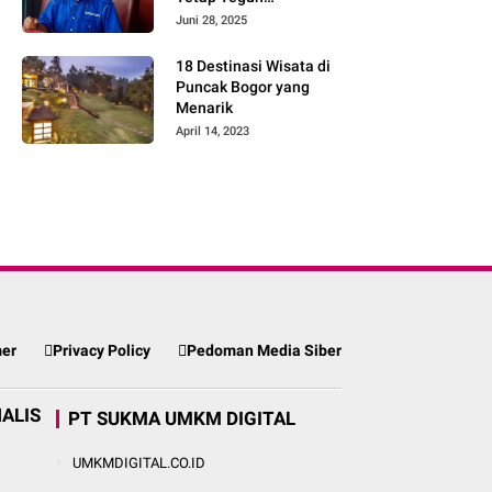
Mempertahankan
Juni 28, 2025
Haknya Untuk
Mendapatkan Keadilan
18 Destinasi Wisata di
Puncak Bogor yang
Menarik
April 14, 2023
mer
Privacy Policy
Pedoman Media Siber
ALIS
PT SUKMA UMKM DIGITAL
UMKMDIGITAL.CO.ID