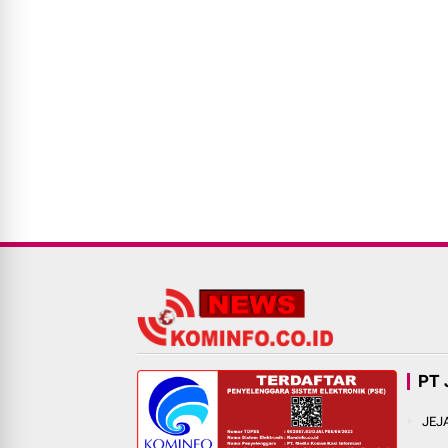
PT 
JEJ