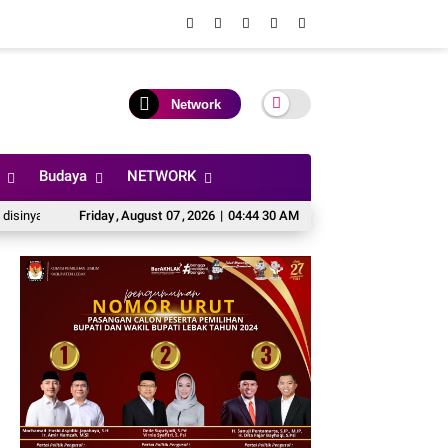
Network
Budaya
NETWORK
inyalir Bersikap Mendua Dalam Memberikan Penjelasan
Friday
,
August
07
,
2026
|
04:44 30 AM
Rocky Bayu Kamajay