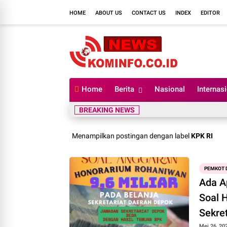
HOME
ABOUT US
CONTACT US
INDEX
EDITOR
Home
Berita
Nasional
Internas
BREAKING NEWS
Menampilkan postingan dengan label
KPK RI
PEMKOT 
Ada A
Soal 
Sekre
Mei 26, 20