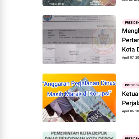
Temua
PRESIDEN
Mengh
Perta
Kota
April 07, 2
PRESIDEN
Ketua
Perja
April 06, 2
PRESIDEN