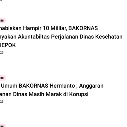
n BPK RI
 RI
abiskan Hampir 10 Milliar, BAKORNAS
nyakan Akuntabiltas Perjalanan Dinas Kesehatan
 DEPOK
025
 RI
 Umum BAKORNAS Hermanto ; Anggaran
lanan Dinas Masih Marak di Korupsi
025
 RI