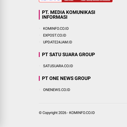
PT. MEDIA KOMUNIKASI
INFORMASI
KOMINFO.CO.ID
EXPOST.CO.ID
UPDATE24JAM.ID
PT SATU SUARA GROUP
SATUSUARA.CO.ID
PT ONE NEWS GROUP
ONENEWS.CO.ID
© Copyright
2026
-
KOMINFO.CO.ID