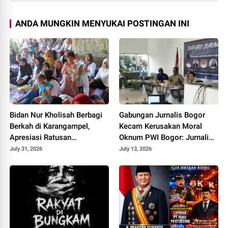
ANDA MUNGKIN MENYUKAI POSTINGAN INI
Bidan Nur Kholisah Berbagi
Gabungan Jurnalis Bogor
Berkah di Karangampel,
Kecam Kerusakan Moral
Apresiasi Ratusan
Oknum PWI Bogor: Jurnalis
Pendukung Setia yang
Legal Cukup Berbadan
July 31, 2026
July 13, 2026
Mengawal dari Titik Nol
Hukum AHU Kemenkumham
Bukan Wajib UKW