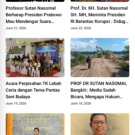
Profesor Sutan Nasomal
Prof. Dr. KH. Sutan Nasomal
Berharap Presiden Prabowo
SH. MH, Meminta Presiden
Mau Mendengar Suara
RI Berantas Korupsi : Diduga
Rakyat Untuk Indonesia
Tipikor Rp 3.5 Triliun di
June 27, 2026
June 22, 2026
Tubuh PT RIAU PETROLEUM
Acara Perpisahan TK Lebah
PROF DR SUTAN NASOMAL
Ceria dengan Tema Pentas
Bangkit:: Media Sudah
Seni Budaya
Bicara, Mengapa Hukum
Diam? Ketika Tambang
June 19, 2026
June 18, 2026
Ilegal di BINTAN Lebih Kuat
dari UUD"