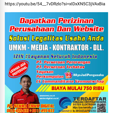
https://youtu.be/54__7vDRzlo?si=xIDxXN5C3jVAxBia