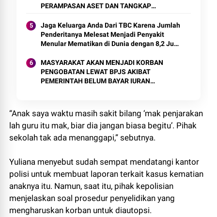
PERAMPASAN ASET DAN TANGKAP
KORUPTOR
Jaga Keluarga Anda Dari TBC Karena Jumlah
Penderitanya Melesat Menjadi Penyakit
Menular Mematikan di Dunia dengan 8,2 Juta
Kasus Baru
MASYARAKAT AKAN MENJADI KORBAN
PENGOBATAN LEWAT BPJS AKIBAT
PEMERINTAH BELUM BAYAR IURAN
RENCANA KERJA DENGAN BPJS AKAN
BERAKHIR.
“Anak saya waktu masih sakit bilang ‘mak penjarakan
lah guru itu mak, biar dia jangan biasa begitu’. Pihak
sekolah tak ada menanggapi,” sebutnya.
Yuliana menyebut sudah sempat mendatangi kantor
polisi untuk membuat laporan terkait kasus kematian
anaknya itu. Namun, saat itu, pihak kepolisian
menjelaskan soal prosedur penyelidikan yang
mengharuskan korban untuk diautopsi.