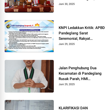
Resmi Lounching di Situilir
Juni 30, 2025
Cibungbulang
KNPI Ledakkan Kritik: APBD
Pandeglang Sarat
Seremonial, Rakyat
Terabaikan
Juni 29, 2025
Jalan Penghubung Dua
Kecamatan di Pandeglang
Rusak Parah, HMI
Babunnajah: Pemerintah
Juni 29, 2025
Jangan Tutup Mata!
KLARIFIKASI DAN