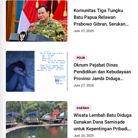
Komunitas Tiga Tungku
Batu Papua Relawan
Prabowo Gibran, Serukan
Darurat Korupsi, Dukung
Juni 27, 2025
Langkah Tegas Presiden
Prabowo
POLRI
Oknum Pejabat Dinas
Pendidikan dan Kebudayaan
Provinsi Jambi Diduga
Lakukan Pelecehan Seksual
Juni 27, 2025
terhadap Anak di Bawah
Umur
DAERAH
Wisata Lembah Batu Diduga
Gunakan Dana Samisade
untuk Kepentingan Pribadi,
Ubah Aliran Sungai Jadi
Juni 25, 2025