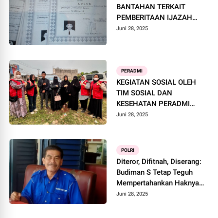
BANTAHAN TERKAIT
PEMBERITAAN IJAZAH
MADRASAH UNTUK
Juni 28, 2025
PENDAFTARAN DI SMPN 1
PAMARAYAN
PERADMI
KEGIATAN SOSIAL OLEH
TIM SOSIAL DAN
KESEHATAN PERADMI
PADA TAHUN BARU ISLAM,
Juni 28, 2025
1 MUHARRAM 1447
HIJRIAH
POLRI
Diteror, Difitnah, Diserang:
Budiman S Tetap Teguh
Mempertahankan Haknya
Untuk Mendapatkan
Juni 28, 2025
Keadilan