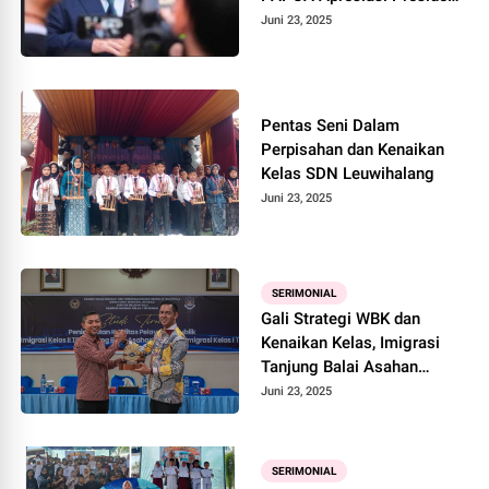
Prabowo Dan Menllu
Juni 23, 2025
Sugiono Atas Evakuasi WNI
Di Iran
Pentas Seni Dalam
Perpisahan dan Kenaikan
Kelas SDN Leuwihalang
Juni 23, 2025
SERIMONIAL
Gali Strategi WBK dan
Kenaikan Kelas, Imigrasi
Tanjung Balai Asahan
Laksanakan Bench Learning
Juni 23, 2025
ke Kanim Dumai.
SERIMONIAL