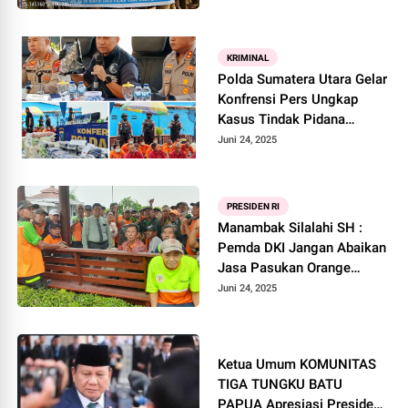
Tanpa Adanya Pengawasan
KRIMINAL
Polda Sumatera Utara Gelar
Konfrensi Pers Ungkap
Kasus Tindak Pidana
Narkoba Di Mako Sat Pol
Juni 24, 2025
Airud Tanjungbalai
PRESIDEN RI
Manambak Silalahi SH :
Pemda DKI Jangan Abaikan
Jasa Pasukan Orange
Selama 9 Tahun Mengabdi
Juni 24, 2025
Ketua Umum KOMUNITAS
TIGA TUNGKU BATU
PAPUA Apresiasi Presiden