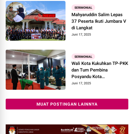
SERIMONIAL
Mahyaruddin Salim Lepas
37 Peserta Ikuti Jumbara V
di Langkat
Juni 17, 2025
SERIMONIAL
Wali Kota Kukuhkan TP-PKK
dan Tum Pembina
Posyandu Kota
Tanjungbalai Masa Bakti
Juni 17, 2025
2025-2030
MUAT POSTINGAN LAINNYA