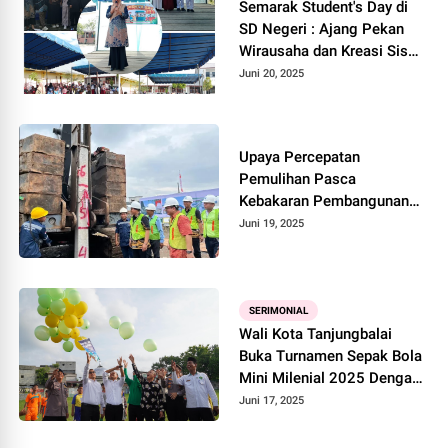
Semarak Student's Day di
SD Negeri : Ajang Pekan
Wirausaha dan Kreasi Siswa
- Siswi SD Negeri 132402
Juni 20, 2025
Upaya Percepatan
Pemulihan Pasca
Kebakaran Pembangunan
Pasar Rakyat Leuwiliang
Juni 19, 2025
Resmi Dimulai : Optimis 8
Bulan Selesai
SERIMONIAL
Wali Kota Tanjungbalai
Buka Turnamen Sepak Bola
Mini Milenial 2025 Dengan
Lepaskan Balon
Juni 17, 2025