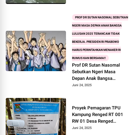
Kolam Berendam
PROF DR SUTAN NASOMAL SEBUTKAN
NGERI MASA DEPAN ANAK BANGSA
LULUSAN 2025 TERANCAM TIDAK
BEKERJA. PRESIDEN RI PRABOWO
HARUS PERINTAHKAN MENAKER RI
RUMUS KAN BERSAMA!!
Prof DR Sutan Nasomal
Sebutkan Ngeri Masa
Depan Anak Bangsa
Lulusan 2025 Terancam
Juni 24, 2025
Tidak Bekerja. Presiden RI
Prabowo Harus Perintahkan
Menaker RI Rumus kan
Proyek Pemagaran TPU
Bersama!!
Kampung Renged RT 001
RW 01 Desa Renged
Kecamatan Kresek, Diduga
Juni 24, 2025
Dikerjakan Asal-Asalan