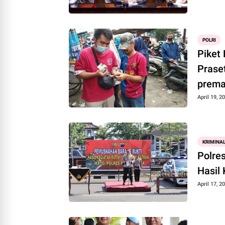
POLRI
Piket
Prase
prem
April 19, 2
KRIMINA
Polre
Hasil
April 17, 2