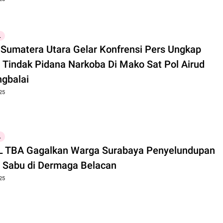
L
 Sumatera Utara Gelar Konfrensi Pers Ungkap
Airud
ngbalai
25
L
L TBA Gagalkan Warga Surabaya Penyelundupan
g Sabu di Dermaga Belacan
25