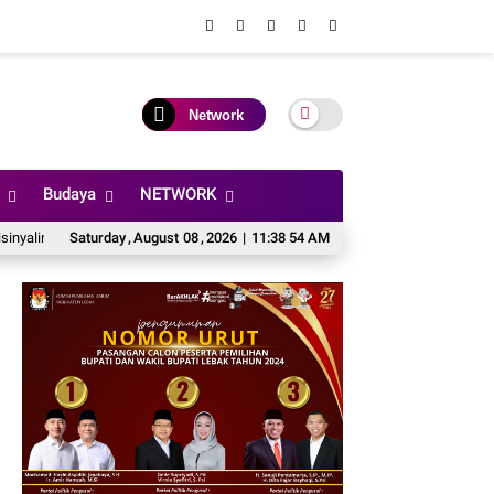
Network
Budaya
NETWORK
r Bersikap Mendua Dalam Memberikan Penjelasan
Saturday
,
August
08
,
2026
|
11:38 55 AM
Rocky Bayu Kamajaya Pemu