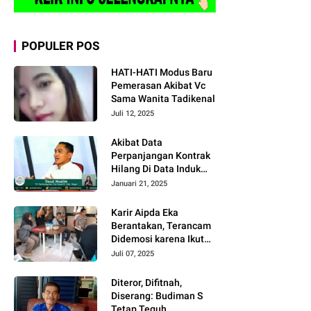
POPULER POS
HATI-HATI Modus Baru
Pemerasan Akibat Vc
Sama Wanita Tadikenal
Juli 12, 2025
Akibat Data
Perpanjangan Kontrak
Hilang Di Data Induk
Manas !! 49
Januari 21, 2025
Pendamping Desa
Propinsi Jawa Barat
Karir Aipda Eka
Batal Dikontrak
Berantakan, Terancam
Didemosi karena Ikut
Intimidasi, Diduga Ulah
Juli 07, 2025
Dede Siber Polda Bali
Proses ITE
Diteror, Difitnah,
Diserang: Budiman S
Tetap Teguh