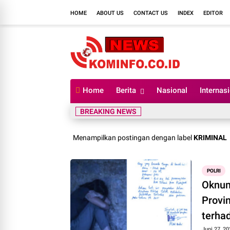
HOME
ABOUT US
CONTACT US
INDEX
EDITOR
Home
Berita
Nasional
Internas
BREAKING NEWS
Menampilkan postingan dengan label
KRIMINAL
POLRI
Oknum
Provi
terha
Juni 27, 20