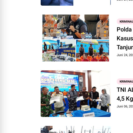
KRIMINA
Polda
Kasus Tindak Pidana Narkoba Di Mako Sat Pol 
Tanju
Juni 24, 20
KRIMINA
TNI A
4,5 K
Juni 06, 20