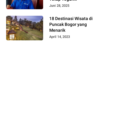
Mempertahankan
Juni 28, 2025
Haknya Untuk
Mendapatkan Keadilan
18 Destinasi Wisata di
Puncak Bogor yang
Menarik
April 14, 2023