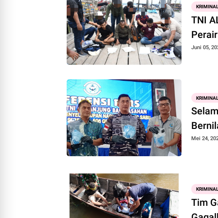
KRIMINA
TNI A
Perai
Juni 05, 20
KRIMINA
Selam
Bernil
Mei 24, 20
KRIMINA
Tim G
Gagal