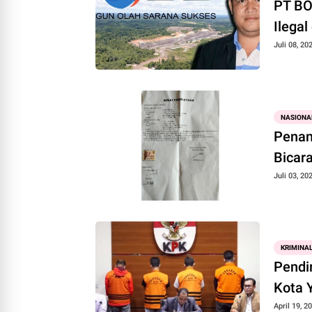
PT BO
Ilegal
Juli 08, 20
NASIONA
Penan
Bicar
Juli 03, 20
KRIMINA
Pendi
K
April 19, 2