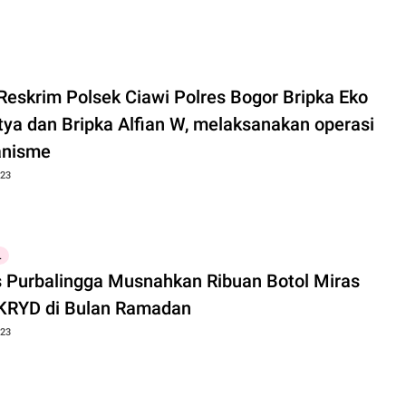
 Reskrim Polsek Ciawi Polres Bogor Bripka Eko
tya dan Bripka Alfian W, melaksanakan operasi
anisme
023
L
s Purbalingga Musnahkan Ribuan Botol Miras
 KRYD di Bulan Ramadan
023