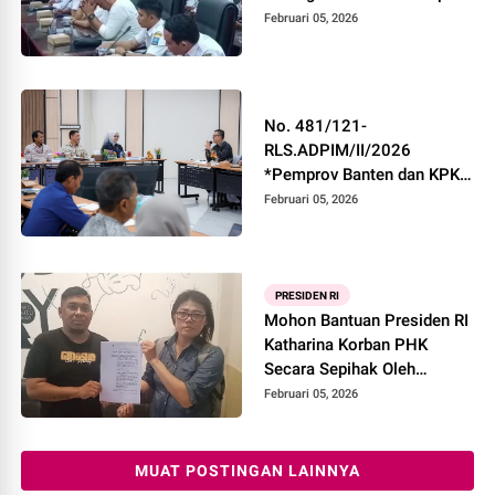
Meratap Minta Keadilan"
Februari 05, 2026
No. 481/121-
RLS.ADPIM/II/2026
*Pemprov Banten dan KPK
Gelar Rakor Pengelolaan
Februari 05, 2026
Pajak Daerah*
PRESIDEN RI
Mohon Bantuan Presiden RI
Katharina Korban PHK
Secara Sepihak Oleh
Yayasan Pendidikan
Februari 05, 2026
Harapan Bangsa Kubu Raya
MUAT POSTINGAN LAINNYA