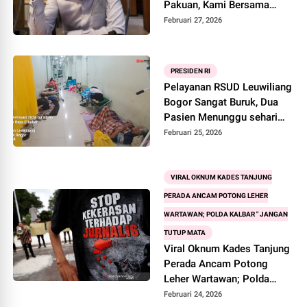
Pakuan, Kami Bersama
Walikota dan Pansel
Februari 27, 2026
PRESIDEN RI
Pelayanan RSUD Leuwiliang
Bogor Sangat Buruk, Dua
Pasien Menunggu sehari
Semalam Belum Dapat
Februari 25, 2026
Pelayanan Dokter Spesialis
VIRAL OKNUM KADES TANJUNG
PERADA ANCAM POTONG LEHER
WARTAWAN; POLDA KALBAR " JANGAN
TUTUP MATA
Viral Oknum Kades Tanjung
Perada Ancam Potong
Leher Wartawan; Polda
Kalbar " Jangan Tutup Mata
Februari 24, 2026