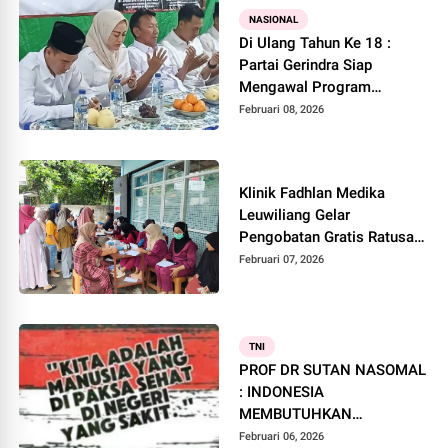
NASIONAL
Di Ulang Tahun Ke 18 :
Partai Gerindra Siap
Mengawal Program
Prabowo Agar Bermanfaat
Februari 08, 2026
Bagi Masyarakat Luas
Klinik Fadhlan Medika
Leuwiliang Gelar
Pengobatan Gratis Ratusan
Warga Kurang Mampu
Februari 07, 2026
Antusias Ikuti Layanan
TNI
PROF DR SUTAN NASOMAL
: INDONESIA
MEMBUTUHKAN
PEMIMPIN YANG
Februari 06, 2026