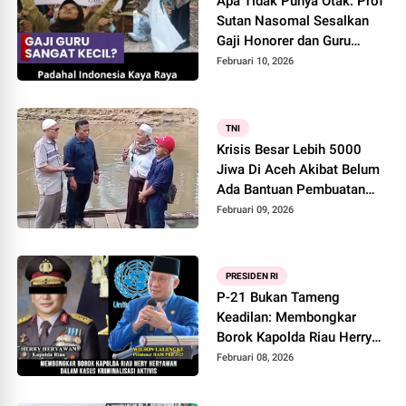
Apa Tidak Punya Otak. Prof
Sutan Nasomal Sesalkan
Gaji Honorer dan Guru
PPPK Sangat Kecil Padahal
Februari 10, 2026
Indonesia Kaya Raya
TNI
Krisis Besar Lebih 5000
Jiwa Di Aceh Akibat Belum
Ada Bantuan Pembuatan
Jembatan Dari Pemprov
Februari 09, 2026
Aceh Sehingga Terputus
Akses Masyarakat
PRESIDEN RI
P-21 Bukan Tameng
Keadilan: Membongkar
Borok Kapolda Riau Herry
Heryawan dalam Kasus
Februari 08, 2026
Kriminalisasi Aktivis