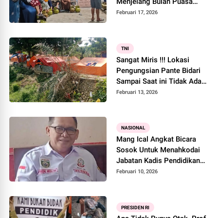
Menjelang Bulan Puasa
Ramadhan Sehingga Para
Februari 17, 2026
Ibu Rumah Tangga Antri
Sampai Larut Malam
Mencari
TNI
Sangat Miris !!! Lokasi
Pengungsian Pante Bidari
Sampai Saat ini Tidak Ada
Bangunan Huntara
Februari 13, 2026
NASIONAL
Mang Ical Angkat Bicara
Sosok Untuk Menahkodai
Jabatan Kadis Pendidikan
Lahat Dedi Supriadi dan
Februari 10, 2026
Hasperi
PRESIDEN RI