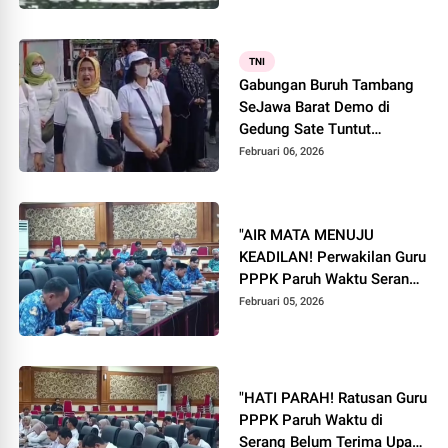
BERPIHAK KEPADA
MASYARAKAT. SUDAH
MELUAS DARURAT
TNI
KELAPARAN
Gabungan Buruh Tambang
SeJawa Barat Demo di
Gedung Sate Tuntut
Kejelasan Nasib
Februari 06, 2026
"AIR MATA MENUJU
KEADILAN! Perwakilan Guru
PPPK Paruh Waktu Serang
Menangis Saat Sampaikan
Februari 05, 2026
Keluhan Tak Terima Gaji
Pasca SK"
"HATI PARAH! Ratusan Guru
PPPK Paruh Waktu di
Serang Belum Terima Upah,