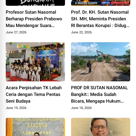
Profesor Sutan Nasomal
Prof. Dr. KH. Sutan Nasomal
Berharap Presiden Prabowo
SH. MH, Meminta Presiden
Mau Mendengar Suara
RI Berantas Korupsi : Diduga
Rakyat Untuk Indonesia
Tipikor Rp 3.5 Triliun di
June 27, 2026
June 22, 2026
Tubuh PT RIAU PETROLEUM
Acara Perpisahan TK Lebah
PROF DR SUTAN NASOMAL
Ceria dengan Tema Pentas
Bangkit:: Media Sudah
Seni Budaya
Bicara, Mengapa Hukum
Diam? Ketika Tambang
June 19, 2026
June 18, 2026
Ilegal di BINTAN Lebih Kuat
dari UUD"