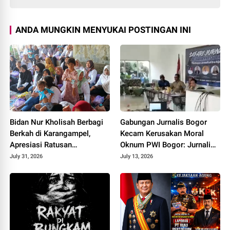
ANDA MUNGKIN MENYUKAI POSTINGAN INI
Bidan Nur Kholisah Berbagi
Gabungan Jurnalis Bogor
Berkah di Karangampel,
Kecam Kerusakan Moral
Apresiasi Ratusan
Oknum PWI Bogor: Jurnalis
Pendukung Setia yang
Legal Cukup Berbadan
July 31, 2026
July 13, 2026
Mengawal dari Titik Nol
Hukum AHU Kemenkumham
Bukan Wajib UKW