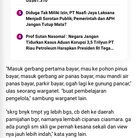
US$61.310
Diduga Tak Miliki Izin, PT Naafi Jaya Laksana
Menjadi Sorotan Publik, Pemerintah dan APH
Jangan Tutup Mata?
Prof Sutan Nasomal : Negara Jangan
Tidurkan Kasus Aduan Korupsi 3,5 Trilyun PT
Riau Petroleum Harapkan Presiden RI Tegas
Menegakkan Hukum
"Masuk gerbang pertama bayar, mau ke pohon pinus
bayar, masuk gerbang air panas bayar, mau mandi air
panas bayar, parkir bayar, ogah lagi ke gunung pancar,"
ulas seorang warganet. "buat pembelajaran
pengelola," sambung warganet lain.
"skrg bnyk tmpt yg lebih bgs, cb deh ke daerah
pamijahan bgr, namanya lembah cipanas ciasmara. ga
ada pungli sm skli gw pernah kesana sekali dan view
nya jauh lebih indah," kata yang lain.