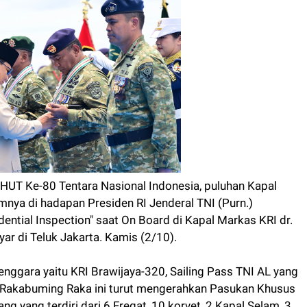
 HUT Ke-80 Tentara Nasional Indonesia, puluhan Kapal
mnya di hadapan Presiden RI Jenderal TNI (Purn.)
ntial Inspection" saat On Board di Kapal Markas KRI dr.
ar di Teluk Jakarta. Kamis (2/10).
enggara yaitu KRI Brawijaya-320, Sailing Pass TNI AL yang
an Rakabuming Raka ini turut mengerahkan Pasukan Khusus
ng yang terdiri dari 6 Fregat, 10 korvet, 2 Kapal Selam, 3