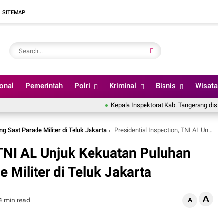
SITEMAP
ional
Pemerintah
Polri
Kriminal
Bisnis
Wisata
Kepala Inspektorat Kab. Tangerang disinyalir Ber
g Saat Parade Militer di Teluk Jakarta
Presidential Inspection, TNI AL Unjuk Kekuatan Puluhan Kapal Perang Saat Parade Militer di Teluk Jakarta
, TNI AL Unjuk Kekuatan Puluhan
 Militer di Teluk Jakarta
A
4 min read
A