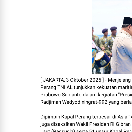
[ JAKARTA, 3 Oktober 2025 ] - Menjelang
Perang TNI AL tunjukkan kekuatan mariti
Prabowo Subianto dalam kegiatan "Preside
Radjiman Wedyodiningrat-992 yang berlay
Dipimpin Kapal Perang terbesar di Asia T
juga disaksikan Wakil Presiden RI Gibr
Laut (Passusla) serta 51 unsur Kapal Pera