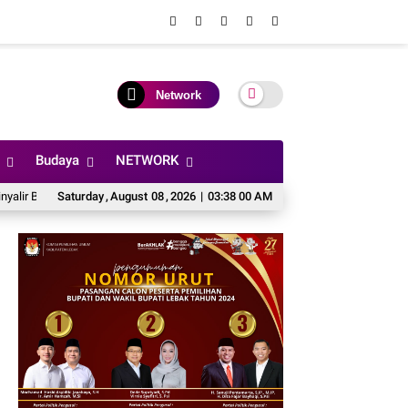
Network
Budaya
NETWORK
sikap Mendua Dalam Memberikan Penjelasan
Saturday
,
August
08
,
2026
|
03:38 02 AM
Rocky Bayu Kamajaya Pemuda Bo