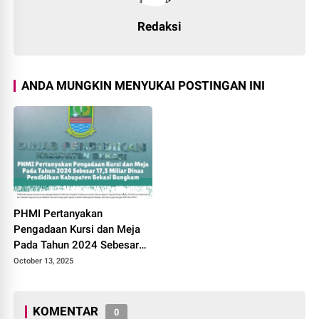
Redaksi
ANDA MUNGKIN MENYUKAI POSTINGAN INI
PHMI Pertanyakan
Pengadaan Kursi dan Meja
Pada Tahun 2024 Sebesar
17,3 Miliar Dinas Pendidikan
October 13, 2025
Kabupaten Bekasi Bungkam
KOMENTAR
0